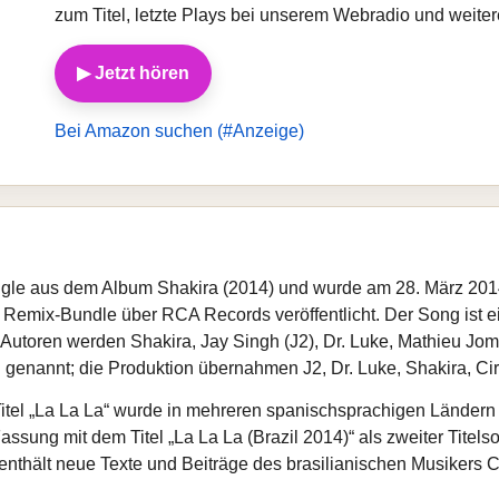
zum Titel, letzte Plays bei unserem Webradio und weite
▶ Jetzt hören
Bei Amazon suchen (#Anzeige)
 Single aus dem Album Shakira (2014) und wurde am 28. März 20
n Remix-Bundle über RCA Records veröffentlicht. Der Song ist
Autoren werden Shakira, Jay Singh (J2), Dr. Luke, Mathieu Jom
 genannt; die Produktion übernahmen J2, Dr. Luke, Shakira, Cir
tel „La La La“ wurde in mehreren spanischsprachigen Ländern s
ssung mit dem Titel „La La La (Brazil 2014)“ als zweiter Titels
enthält neue Texte und Beiträge des brasilianischen Musikers 