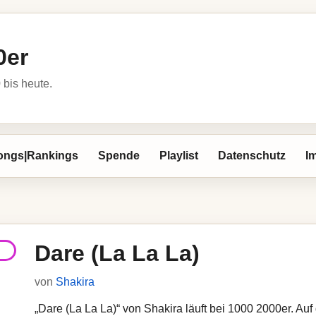
0er
bis heute.
ongs|Rankings
Spende
Playlist
Datenschutz
I
Dare (La La La)
von
Shakira
„Dare (La La La)“ von Shakira läuft bei 1000 2000er. Auf 