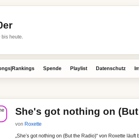
0er
bis heute.
ongs|Rankings
Spende
Playlist
Datenschutz
I
She's got nothing on (But
von
Roxette
„She's got nothing on (But the Radio)“ von Roxette läuft 