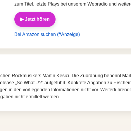
zum Titel, letzte Plays bei unserem Webradio und weiter
▶ Jetzt hören
Bei Amazon suchen (#Anzeige)
chen Rockmusikers Martin Kesici. Die Zuordnung benennt Marti
elease „So What...!?“ aufgeführt. Konkrete Angaben zu Erschei
iegen in den vorliegenden Informationen nicht vor. Weiterführen
gaben nicht ermittelt werden.