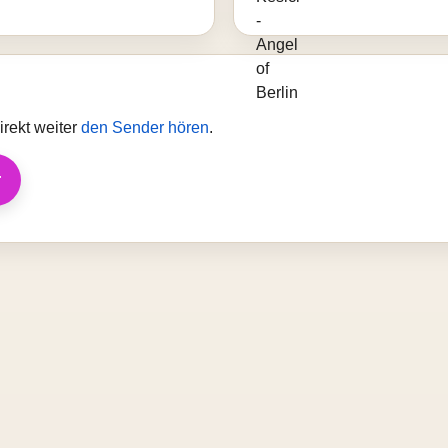
rekt weiter
den Sender hören
.
r