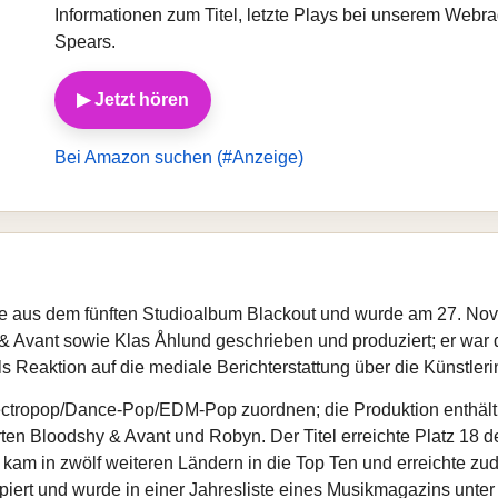
Informationen zum Titel, letzte Plays bei unserem Webr
Spears.
▶ Jetzt hören
Bei Amazon suchen (#Anzeige)
le aus dem fünften Studioalbum Blackout und wurde am 27. Nove
Avant sowie Klas Åhlund geschrieben und produziert; er war d
Reaktion auf die mediale Berichterstattung über die Künstlerin
Electropop/Dance-Pop/EDM-Pop zuordnen; die Produktion enthält 
rten Bloodshy & Avant und Robyn. Der Titel erreichte Platz 18 d
, kam in zwölf weiteren Ländern in die Top Ten und erreichte zu
zipiert und wurde in einer Jahresliste eines Musikmagazins unte