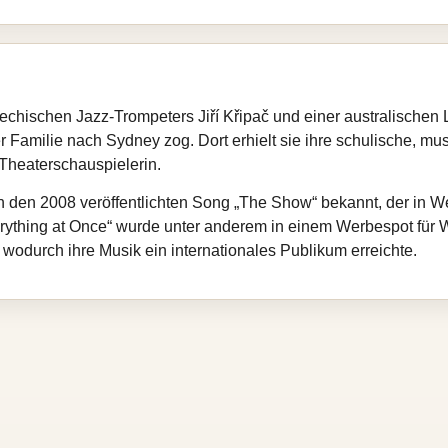
chischen Jazz‑Trompeters Jiří Křipač und einer australischen 
er Familie nach Sydney zog. Dort erhielt sie ihre schulische, m
 Theaterschauspielerin.
rch den 2008 veröffentlichten Song „The Show“ bekannt, der i
rything at Once“ wurde unter anderem in einem Werbespot für 
odurch ihre Musik ein internationales Publikum erreichte.