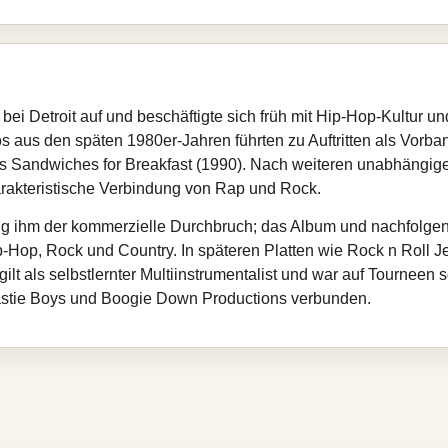
ei Detroit auf und beschäftigte sich früh mit Hip-Hop‑Kultur 
 aus den späten 1980er‑Jahren führten zu Auftritten als Vorb
its Sandwiches for Breakfast (1990). Nach weiteren unabhängig
arakteristische Verbindung von Rap und Rock.
ang ihm der kommerzielle Durchbruch; das Album und nachfolge
Hop, Rock und Country. In späteren Platten wie Rock n Roll Je
t als selbstlernter Multiinstrumentalist und war auf Tourneen so
eastie Boys und Boogie Down Productions verbunden.