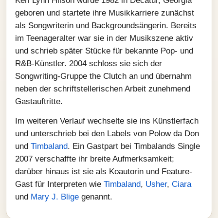
Keri Lynn Hilson wurde 1982 in Decatur, Georgia
geboren und startete ihre Musikkarriere zunächst
als Songwriterin und Backgroundsängerin. Bereits
im Teenageralter war sie in der Musikszene aktiv
und schrieb später Stücke für bekannte Pop- und
R&B-Künstler. 2004 schloss sie sich der
Songwriting-Gruppe the Clutch an und übernahm
neben der schriftstellerischen Arbeit zunehmend
Gastauftritte.
Im weiteren Verlauf wechselte sie ins Künstlerfach
und unterschrieb bei den Labels von Polow da Don
und
Timbaland
. Ein Gastpart bei Timbalands Single
2007 verschaffte ihr breite Aufmerksamkeit;
darüber hinaus ist sie als Koautorin und Feature-
Gast für Interpreten wie
Timbaland
,
Usher
,
Ciara
und
Mary J. Blige
genannt.