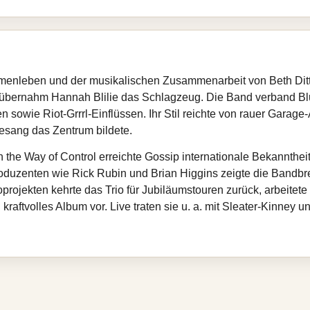
enleben und der musikalischen Zusammenarbeit von Beth Ditt
übernahm Hannah Blilie das Schlagzeug. Die Band verband Bl
 sowie Riot‑Grrrl‑Einflüssen. Ihr Stil reichte von rauer Garage
Gesang das Zentrum bildete.
the Way of Control erreichte Gossip internationale Bekannthei
Produzenten wie Rick Rubin und Brian Higgins zeigte die Bandbr
rojekten kehrte das Trio für Jubiläumstouren zurück, arbeitete
h kraftvolles Album vor. Live traten sie u. a. mit Sleater‑Kinney