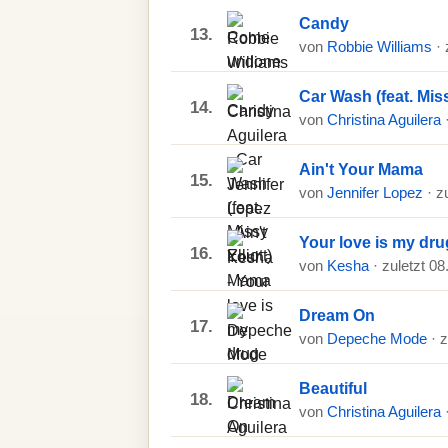
Candy
13.
von
Robbie Williams
·
Car Wash (feat. Miss
14.
von
Christina Aguilera
Ain't Your Mama
15.
von
Jennifer Lopez
· z
Your love is my dru
16.
von
Kesha
· zuletzt 0
Dream On
17.
von
Depeche Mode
· 
Beautiful
18.
von
Christina Aguilera