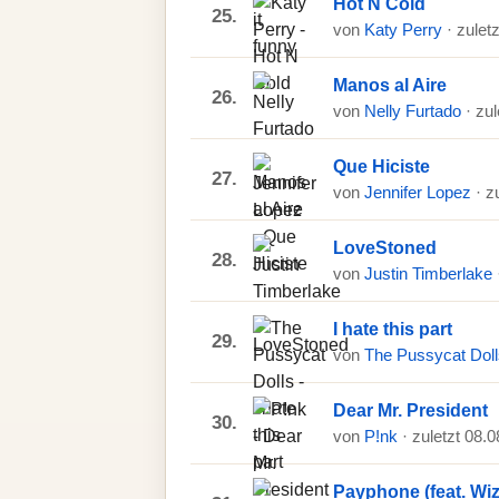
Hot N Cold
25.
von
Katy Perry
· zulet
Manos al Aire
26.
von
Nelly Furtado
· zu
Que Hiciste
27.
von
Jennifer Lopez
· z
LoveStoned
28.
von
Justin Timberlake
I hate this part
29.
von
The Pussycat Dol
Dear Mr. President
30.
von
P!nk
· zuletzt 08.
Payphone (feat. Wiz