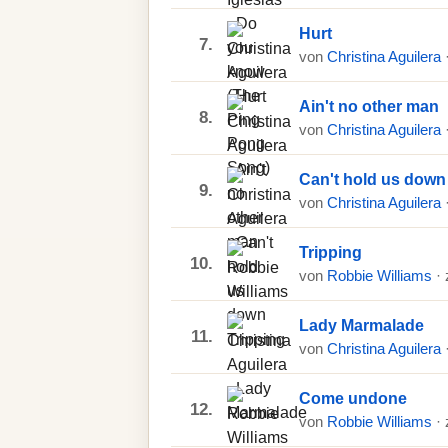
Hurt
7.
von
Christina Aguilera
Ain't no other man
8.
von
Christina Aguilera
Can't hold us down
9.
von
Christina Aguilera
Tripping
10.
von
Robbie Williams
·
Lady Marmalade
11.
von
Christina Aguilera
Come undone
12.
von
Robbie Williams
·