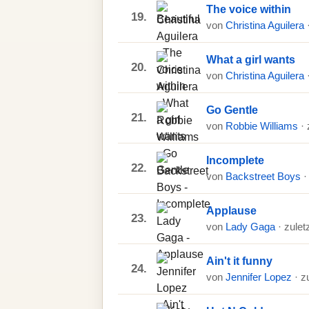
The voice within
19.
von
Christina Aguilera
What a girl wants
20.
von
Christina Aguilera
Go Gentle
21.
von
Robbie Williams
·
Incomplete
22.
von
Backstreet Boys
·
Applause
23.
von
Lady Gaga
· zulet
Ain't it funny
24.
von
Jennifer Lopez
· z