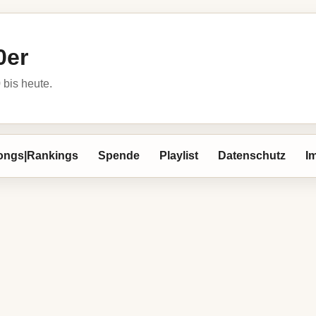
0er
bis heute.
ongs|Rankings
Spende
Playlist
Datenschutz
I