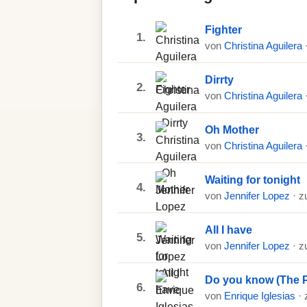
Fighter
1.
von
Christina Aguilera
Dirrty
2.
von
Christina Aguilera
Oh Mother
3.
von
Christina Aguilera
Waiting for tonight
4.
von
Jennifer Lopez
· z
All I have
5.
von
Jennifer Lopez
· z
Do you know (The 
6.
von
Enrique Iglesias
· 