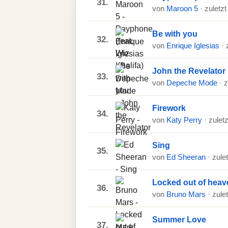
31.
von
Maroon 5
· zuletz
Be with you
32.
von
Enrique Iglesias
· 
John the Revelator
33.
von
Depeche Mode
· 
Firework
34.
von
Katy Perry
· zulet
Sing
35.
von
Ed Sheeran
· zule
Locked out of heav
36.
von
Bruno Mars
· zule
Summer Love
37.