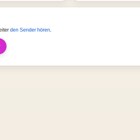
eiter
den Sender hören
.
r