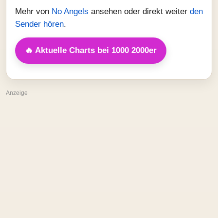
Mehr von
No Angels
ansehen oder direkt weiter
den
Sender hören
.
🔥 Aktuelle Charts bei 1000 2000er
Anzeige