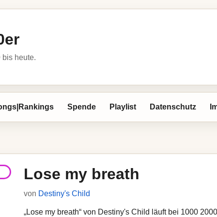
0er
bis heute.
ongs|Rankings
Spende
Playlist
Datenschutz
I
Lose my breath
von
Destiny's Child
„Lose my breath“ von Destiny's Child läuft bei 1000 2000e