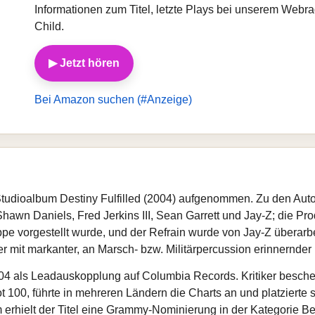
Informationen zum Titel, letzte Plays bei unserem Webr
Child.
▶ Jetzt hören
Bei Amazon suchen (#Anzeige)
 Studioalbum Destiny Fulfilled (2004) aufgenommen. Zu den Au
hawn Daniels, Fred Jerkins III, Sean Garrett und Jay-Z; die P
pe vorgestellt wurde, und der Refrain wurde von Jay-Z überarbei
t markanter, an Marsch- bzw. Militärpercussion erinnernder 
004 als Leadauskopplung auf Columbia Records. Kritiker besch
ot 100, führte in mehreren Ländern die Charts an und platzierte
em erhielt der Titel eine Grammy-Nominierung in der Kategorie 