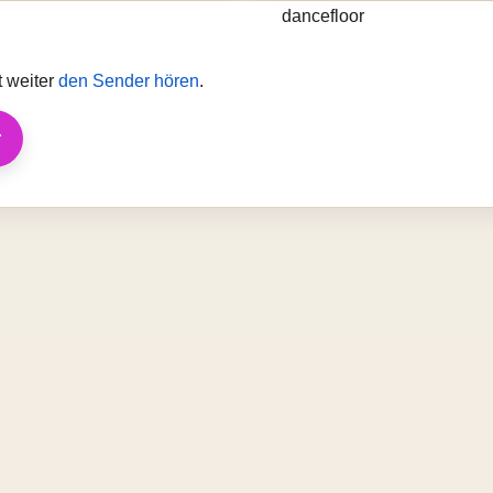
t weiter
den Sender hören
.
r