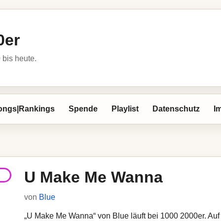
0er
bis heute.
ongs|Rankings
Spende
Playlist
Datenschutz
I
U Make Me Wanna
von
Blue
„U Make Me Wanna“ von Blue läuft bei 1000 2000er. Auf d