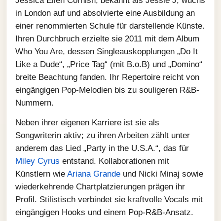
Jessica Ellen Cornish, bekannt als Jessie J, wuchs
in London auf und absolvierte eine Ausbildung an
einer renommierten Schule für darstellende Künste.
Ihren Durchbruch erzielte sie 2011 mit dem Album
Who You Are, dessen Singleauskopplungen „Do It
Like a Dude“, „Price Tag“ (mit B.o.B) und „Domino“
breite Beachtung fanden. Ihr Repertoire reicht von
eingängigen Pop-Melodien bis zu souligeren R&B-
Nummern.
Neben ihrer eigenen Karriere ist sie als
Songwriterin aktiv; zu ihren Arbeiten zählt unter
anderem das Lied „Party in the U.S.A.“, das für
Miley Cyrus
entstand. Kollaborationen mit
Künstlern wie
Ariana Grande
und Nicki Minaj sowie
wiederkehrende Chartplatzierungen prägen ihr
Profil. Stilistisch verbindet sie kraftvolle Vocals mit
eingängigen Hooks und einem Pop-R&B-Ansatz.